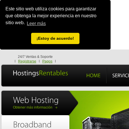
Este sitio web utiliza cookies para garantizar
que obtenga la mejor experiencia en nuestro
sitio web.
Leer más
¡Estoy de acuerdo!
24/7 Ventas & Soporte
l
Registrarse
l
Pagos
l
Obtener más información